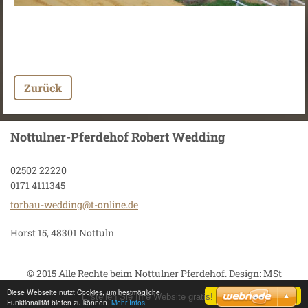
Zurück
Nottulner-Pferdehof Robert Wedding
02502 22220
0171 4111345
torbau-w
edding@t
-online.
de
Horst 15, 48301 Nottuln
© 2015 Alle Rechte beim Nottulner Pferdehof. Design: MSt
Diese Webseite nutzt Cookies, um bestmögliche
Zustimmen
Erstellen Sie Ihre Website gratis!
Funktionalität bieten zu können.
Mehr Infos