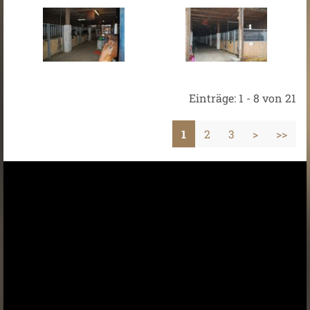
Einträge: 1 - 8 von 21
1
2
3
>
>>