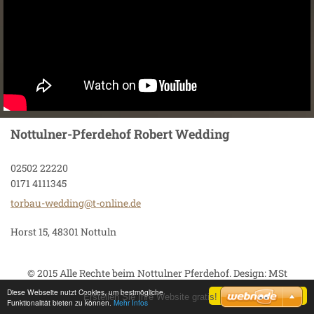
Nottulner-Pferdehof Robert Wedding
02502 22220
0171 4111345
torbau-w
edding@t
-online.
de
Horst 15, 48301 Nottuln
© 2015 Alle Rechte beim Nottulner Pferdehof. Design: MSt
Diese Webseite nutzt Cookies, um bestmögliche
Zustimmen
Erstellen Sie Ihre Website gratis!
Funktionalität bieten zu können.
Mehr Infos