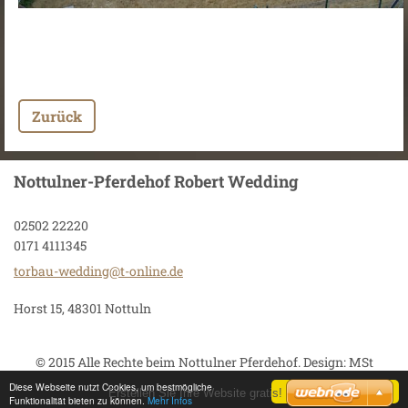
Zurück
Nottulner-Pferdehof Robert Wedding
02502 22220
0171 4111345
torbau-w
edding@t
-online.
de
Horst 15, 48301 Nottuln
© 2015 Alle Rechte beim Nottulner Pferdehof. Design: MSt
Diese Webseite nutzt Cookies, um bestmögliche
Zustimmen
Erstellen Sie Ihre Website gratis!
Funktionalität bieten zu können.
Mehr Infos